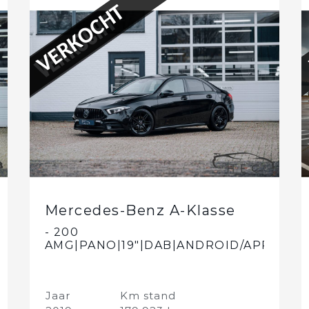
VERKOCHT
Mercedes-Benz A-Klasse
- 200
AMG|PANO|19"|DAB|ANDROID/APPLE
CARPLAY
Jaar
Km stand