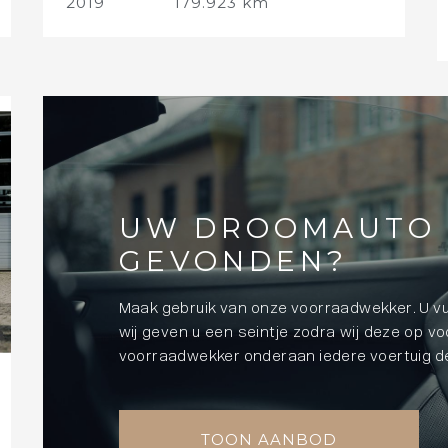
2019
179.923 km
UW DROOMAUTO 
GEVONDEN?
Maak gebruik van onze voorraadwekker. U vu
wij geven u een seintje zodra wij deze op v
voorraadwekker onderaan iedere voertuig de
TOON AANBOD