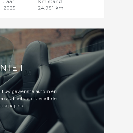
Jaar
Km stand
2025
24.981 km
NIET
lt uw gewenste auto in en
oorraad hebben. U vindt de
tailpagina.