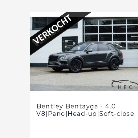
VERKOCHT
Bentley Bentayga - 4.0
V8|Pano|Head-up|Soft-close