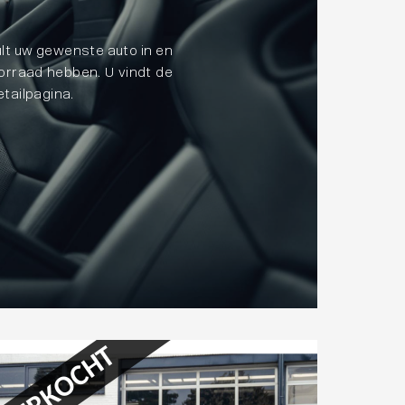
lt uw gewenste auto in en
oorraad hebben. U vindt de
tailpagina.
VERKOCHT