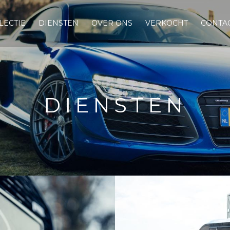
LECTIE
DIENSTEN
OVER ONS
VERKOCHT
CONTA
DIENSTEN